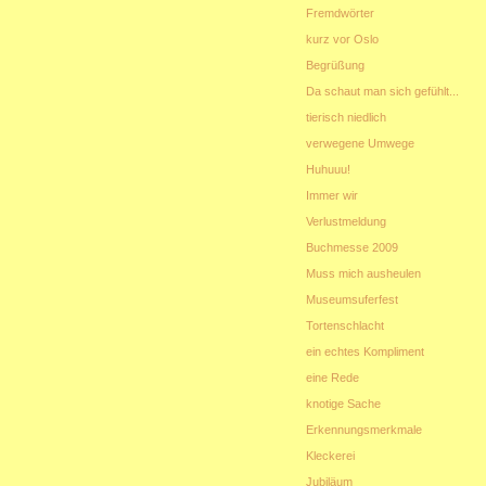
Fremdwörter
kurz vor Oslo
Begrüßung
Da schaut man sich gefühlt...
tierisch niedlich
verwegene Umwege
Huhuuu!
Immer wir
Verlustmeldung
Buchmesse 2009
Muss mich ausheulen
Museumsuferfest
Tortenschlacht
ein echtes Kompliment
eine Rede
knotige Sache
Erkennungsmerkmale
Kleckerei
Jubiläum