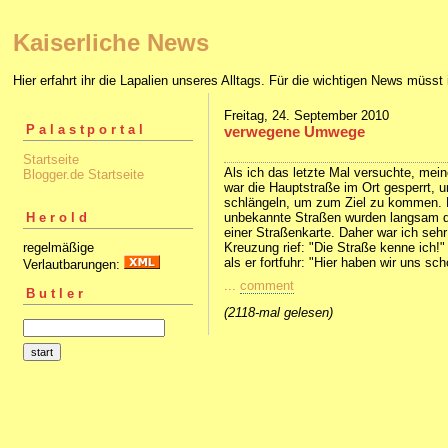
Kaiserliche News
Hier erfahrt ihr die Lapalien unseres Alltags. Für die wichtigen News müsst 
Freitag, 24. September 2010
Palastportal
verwegene Umwege
Startseite
Als ich das letzte Mal versuchte, mei
Blogger.de Startseite
war die Hauptstraße im Ort gesperrt,
schlängeln, um zum Ziel zu kommen. N
unbekannte Straßen wurden langsam d
Herold
einer Straßenkarte. Daher war ich sehr
Kreuzung rief: "Die Straße kenne ich!"
regelmäßige
als er fortfuhr: "Hier haben wir uns sc
Verlautbarungen:
...
comment
Butler
(2118-mal gelesen)